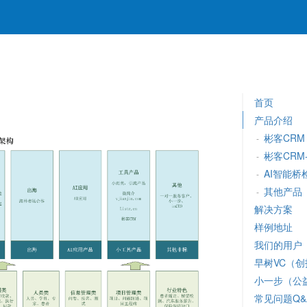
首页
产品介绍
彬客CRM
-
彬客CRM
-
AI智能桥
-
其他产品
-
解决方案
样例地址
我们的用户
早树VC（
小一步（公
常见问题Q&