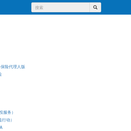
-保险代理人版
检
创投服务）
益行动）
A